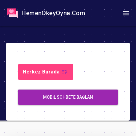
HemenOkeyOyna.Com
Herkez Burada
MOBIL SOHBETE BAĞLAN