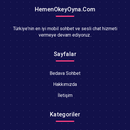
HemenOkeyOyna.Com
Türkiye'nin en iyi mobil sohbet ve sesli chat hizmeti
vermeye devam ediyoruz..
Sayfalar
Bedava Sohbet
Hakkımızda
İletişim
Kategoriler