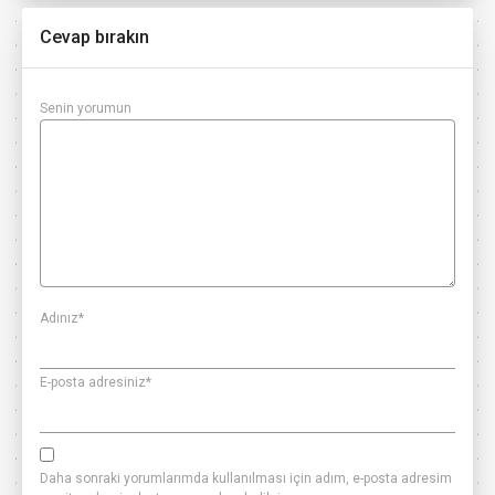
Cevap bırakın
Senin yorumun
Adınız
*
E-posta adresiniz
*
Daha sonraki yorumlarımda kullanılması için adım, e-posta adresim