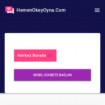
HemenOkeyOyna.Com
Herkez Burada
MOBIL SOHBETE BAĞLAN