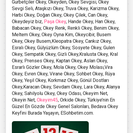
Gurbetçiler Okey, Okeyden, Okey Sevgisi, Okey
Sevgi Seli, Ataşkızı Okey, Truva Okey, Karizma Okey,
Harbi Okey, Doğan Okey, Okey Çilek, Can Okey,
Okeydeyiz biz,
Paşa Okey
, Hande Okey, Han Okey,
Babacan Okey, Okey Renk, Renkli Okey, Benim Okey,
Meltem Okey, Okey Oyna Kim, Okeycibir, Busem
Okey, Okey Busem,Kleopatra Okey, Cankız Okey,
Esralı Okey, Gülyüzlüm Okey, Sosyete Okey, Gulen
Okey, Sempatik Okey, Gizli Okey,Kralusta Okey, Kral
Okey, Prenses Okey, Kaptan Okey, Aslan Okey,
Esrarlı Gözler Okey, Mola Okey, Okey Molası,Vira
Okey, Evren Okey, Virane Okey, Sohbet Okey, Rüya
Okey, Yeşil Okey, Korkmaz Okey, Gönül Dostları
Okey,Karacan Okey, Sevdam Okey, Lara Okey, Alanya
Okey, Sahilyolu Okey, Okey Odası, Okeyim Net,
Okeyin Net,
Okeyim45
, Orkide Okey, Türkiye’nin En
Güzel En Gözde Okey Genel Salonları, Bedava Okey
Keyfini Burada Yaşayın, ESohbetim.com.