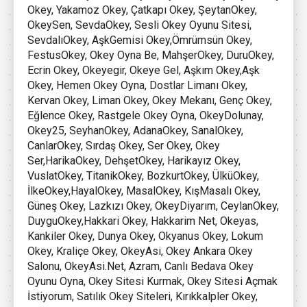
Okey, Yakamoz Okey, Çatkapı Okey, ŞeytanOkey,
OkeySen, SevdaOkey, Sesli Okey Oyunu Sitesi,
SevdalıOkey, AşkGemisi Okey,Ömrümsün Okey,
FestusOkey, Okey Oyna Be, MahşerOkey, DuruOkey,
Ecrin Okey, Okeyegir, Okeye Gel, Aşkım Okey,Aşk
Okey, Hemen Okey Oyna, Dostlar Limanı Okey,
Kervan Okey, Liman Okey, Okey Mekanı, Genç Okey,
Eğlence Okey, Rastgele Okey Oyna, OkeyDolunay,
Okey25, SeyhanOkey, AdanaOkey, SanalOkey,
CanlarOkey, Sırdaş Okey, Ser Okey, Okey
Ser,HarikaOkey, DehşetOkey, Harikayız Okey,
VuslatOkey, TitanikOkey, BozkurtOkey, ÜlküOkey,
İlkeOkey,HayalOkey, MasalOkey, KışMasalı Okey,
Güneş Okey, Lazkızı Okey, OkeyDiyarım, CeylanOkey,
DuyguOkey,Hakkari Okey, Hakkarim Net, Okeyas,
Kankiler Okey, Dunya Okey, Okyanus Okey, Lokum
Okey, Kraliçe Okey, OkeyAsi, Okey Ankara Okey
Salonu, OkeyAsi.Net, Azram, Canlı Bedava Okey
Oyunu Oyna, Okey Sitesi Kurmak, Okey Sitesi Açmak
İstiyorum, Satılık Okey Siteleri, Kırıkkalpler Okey,