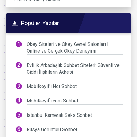
Popüler Yazılar
Okey Siteleri ve Okey Genel Salonları |
Online ve Gerçek Okey Deneyimi
Evlilik Arkadaşlık Sohbet Siteleri: Güvenli ve
Ciddi İlişkilerin Adresi
Mobilkeyifli.Net Sohbet
Mobilkeyifli.com Sohbet
İstanbul Kameralı Seks Sohbet
Rusya Görüntülü Sohbet