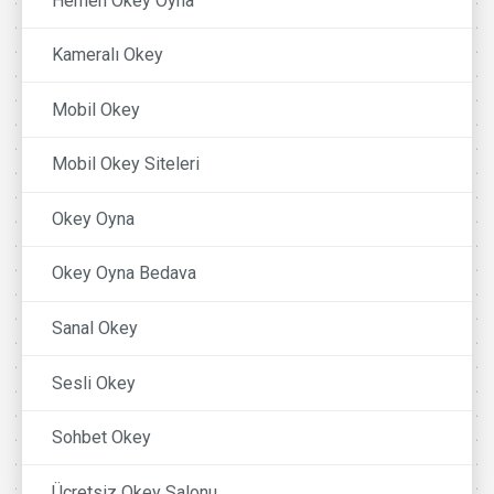
Hemen Okey Oyna
Kameralı Okey
Mobil Okey
Mobil Okey Siteleri
Okey Oyna
Okey Oyna Bedava
Sanal Okey
Sesli Okey
Sohbet Okey
Ücretsiz Okey Salonu