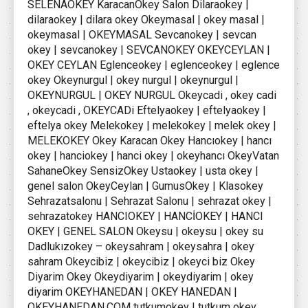
SELENAOKEY KaracanOkey Salon Dilaraokey |
dilaraokey | dilara okey Okeymasal | okey masal |
okeymasal | OKEYMASAL Sevcanokey | sevcan
okey | sevcanokey | SEVCANOKEY OKEYCEYLAN |
OKEY CEYLAN Eglenceokey | eglenceokey | eglence
okey Okeynurgul | okey nurgul | okeynurgul |
OKEYNURGUL | OKEY NURGUL Okeycadi , okey cadi
, okeycadi , OKEYCADi Eftelyaokey | eftelyaokey |
eftelya okey Melekokey | melekokey | melek okey |
MELEKOKEY Okey Karacan Okey Hancıokey | hancı
okey | hanciokey | hanci okey | okeyhancı OkeyVatan
SahaneOkey SensizOkey Ustaokey | usta okey |
genel salon OkeyCeylan | GumusOkey | Klasokey
Sehrazatsalonu | Sehrazat Salonu | sehrazat okey |
sehrazatokey HANCIOKEY | HANCİOKEY | HANCI
OKEY | GENEL SALON Okeysu | okeysu | okey su
Dadlukızokey – okeysahram | okeysahra | okey
sahram Okeycibiz | okeycibiz | okeyci biz Okey
Diyarim Okey Okeydiyarim | okeydiyarim | okey
diyarim OKEYHANEDAN | OKEY HANEDAN |
OKEYHANEDAN.COM tutkumokey | tutkum okey