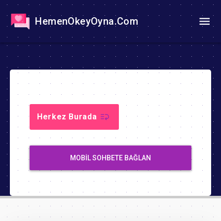
HemenOkeyOyna.Com
Herkez Burada
MOBIL SOHBETE BAĞLAN