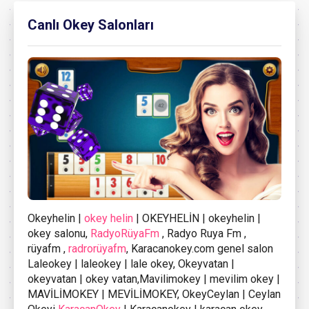
Canlı Okey Salonları
Okeyhelin |
okey helin
| OKEYHELİN | okeyhelin |
okey salonu,
RadyoRüyaFm
, Radyo Ruya Fm ,
rüyafm ,
radrorüyafm
, Karacanokey.com genel salon
Laleokey | laleokey | lale okey, Okeyvatan |
okeyvatan | okey vatan,Mavilimokey | mevilim okey |
MAVİLİMOKEY | MEVİLİMOKEY, OkeyCeylan | Ceylan