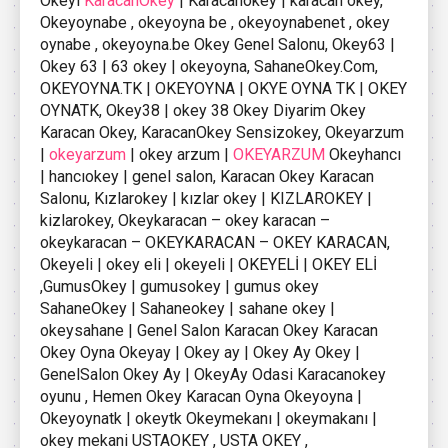
Okeyi
KaracanOkey
| Karacanokey | karacan okey,
Okeyoynabe , okeyoyna be , okeyoynabenet , okey
oynabe , okeyoyna.be Okey Genel Salonu, Okey63 |
Okey 63 | 63 okey | okeyoyna, SahaneOkey.Com,
OKEYOYNA.TK | OKEYOYNA | OKYE OYNA TK | OKEY
OYNATK, Okey38 | okey 38 Okey Diyarim Okey
Karacan Okey, KaracanOkey Sensizokey, Okeyarzum
|
okeyarzum
| okey arzum |
OKEYARZUM
Okeyhancı
| hancıokey | genel salon, Karacan Okey Karacan
Salonu, Kızlarokey | kızlar okey | KIZLAROKEY |
kizlarokey, Okeykaracan – okey karacan –
okeykaracan – OKEYKARACAN – OKEY KARACAN,
Okeyeli | okey eli | okeyeli | OKEYELİ | OKEY ELİ
,GumusOkey | gumusokey | gumus okey
SahaneOkey | Sahaneokey | sahane okey |
okeysahane | Genel Salon Karacan Okey Karacan
Okey Oyna Okeyay | Okey ay | Okey Ay Okey |
GenelSalon Okey Ay | OkeyAy Odasi Karacanokey
oyunu , Hemen Okey Karacan Oyna Okeyoyna |
Okeyoynatk | okeytk Okeymekanı | okeymakanı |
okey mekani USTAOKEY , USTA OKEY ,