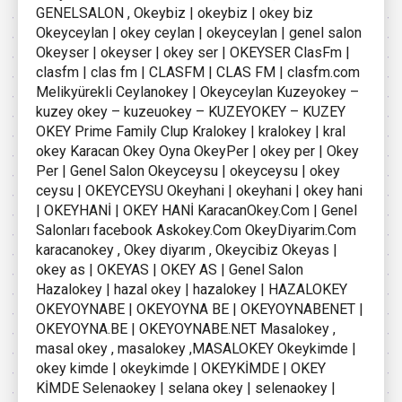
GENELSALON , Okeybiz | okeybiz | okey biz
Okeyceylan | okey ceylan | okeyceylan | genel salon
Okeyser | okeyser | okey ser | OKEYSER ClasFm |
clasfm | clas fm | CLASFM | CLAS FM | clasfm.com
Melikyürekli Ceylanokey | Okeyceylan Kuzeyokey –
kuzey okey – kuzeuokey – KUZEYOKEY – KUZEY
OKEY Prime Family Clup Kralokey | kralokey | kral
okey Karacan Okey Oyna OkeyPer | okey per | Okey
Per | Genel Salon Okeyceysu | okeyceysu | okey
ceysu | OKEYCEYSU Okeyhani | okeyhani | okey hani
| OKEYHANİ | OKEY HANİ KaracanOkey.Com | Genel
Salonları facebook Askokey.Com OkeyDiyarim.Com
karacanokey , Okey diyarım , Okeycibiz Okeyas |
okey as | OKEYAS | OKEY AS | Genel Salon
Hazalokey | hazal okey | hazalokey | HAZALOKEY
OKEYOYNABE | OKEYOYNA BE | OKEYOYNABENET |
OKEYOYNA.BE | OKEYOYNABE.NET Masalokey ,
masal okey , masalokey ,MASALOKEY Okeykimde |
okey kimde | okeykimde | OKEYKİMDE | OKEY
KİMDE Selenaokey | selana okey | selenaokey |