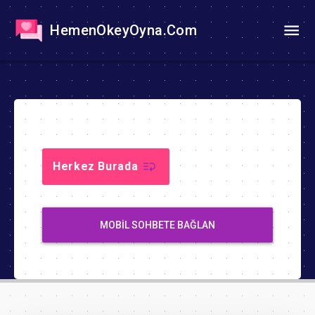
HemenOkeyOyna.Com
Herkez Burada
MOBIL SOHBETE BAĞLAN