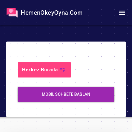
HemenOkeyOyna.Com
Herkez Burada
MOBIL SOHBETE BAĞLAN