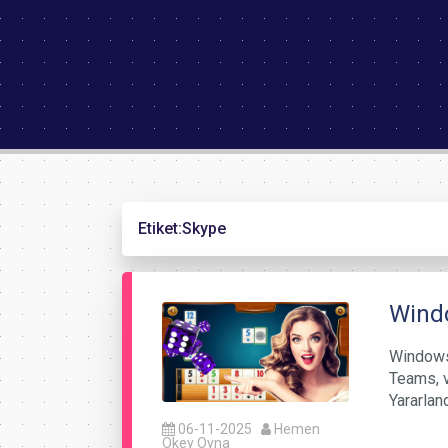
Etiket:
Skype
Wind
Windows
Teams, v
Yararlan
06-11-2025
Hemen
Okey Oyna