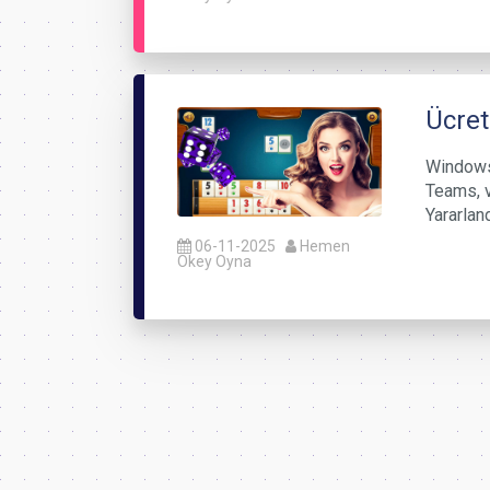
Ücret
Windows
Teams, v
Yararlan
06-11-2025
Hemen
Okey Oyna